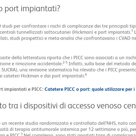
o port impiantati?
tudi per confrontare i rischi di complicanze dei tre principali tip
1
 centrali tunnellizzati sottocutanei (Hickman) e port impiantati.
llati, studi prospettici e meta-analisi che confrontavano i CVAD n
parte della letteratura riporta che i PICC sono associati a un risc
2-5
izione e rimozione accidentale.
Infatti, sulla base del metodo de
SUCRA), una revisione sistematica ha rilevato che i PICC present
6
i cateteri Hickman e dai port impiantati.
rt impiantati e PICC:
Catetere PICC o port: quale utilizzare per i
o tra i dispositivi di accesso venoso cen
 un recente studio randomizzato e controllato dell’NHS, noto com
sità di terapia antitumorale sistemica per 12 settimane o più, per
3
man e PICC.
Nel complesso, sono stati riportati tassi di complicanze