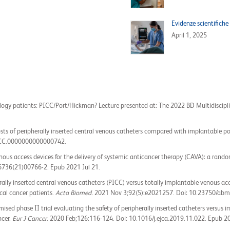
Evidenze scientifiche
April 1, 2025
logy patients: PICC/Port/Hickman? Lecture presented at: The 2022 BD Multidiscip
osts of peripherally inserted central venous catheters compared with implantable po
NCC.0000000000000742.
us access devices for the delivery of systemic anticancer therapy (CAVA): a random
6736(21)00766-2. Epub 2021 Jul 21.
herally inserted central venous catheters (PICC) versus totally implantable venous 
cal cancer patients.
Acta Biomed.
2021 Nov 3;92(5):e2021257. Doi: 10.23750/abm
omised phase II trial evaluating the safety of peripherally inserted catheters versus
ncer.
Eur J Cancer
. 2020 Feb;126:116-124. Doi: 10.1016/j.ejca.2019.11.022. Epub 2