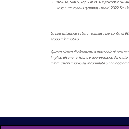
Yeow M, Soh S, Yap R et al. A systematic revie
Vasc Surg Venous Lymphat Disord.
2022 Sep;10
La presentazione è stata realizzata per conto di BD
scopo informativo.
Questo elenco di riferimenti a materiale di terzi sot
implica alcuna revisione o approvazione del material
informazioni imprecise, incomplete o non aggiornate. 