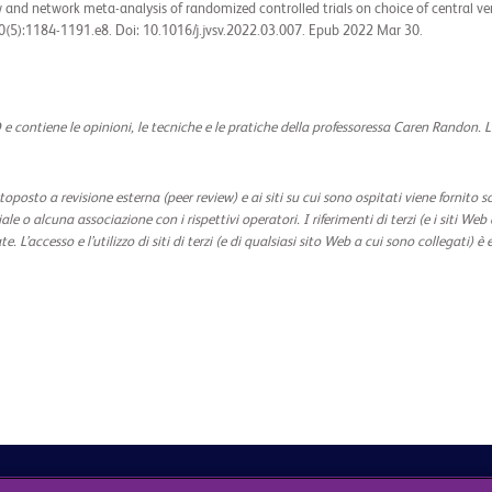
w and network meta-analysis of randomized controlled trials on choice of central v
(5):1184-1191.e8. Doi: 10.1016/j.jvsv.2022.03.007. Epub 2022 Mar 30.
 e contiene le opinioni, le tecniche e le pratiche della professoressa Caren Randon. L
toposto a revisione esterna (peer review) e ai siti su cui sono ospitati viene fornito 
e o alcuna associazione con i rispettivi operatori. I riferimenti di terzi (e i siti We
L’accesso e l’utilizzo di siti di terzi (e di qualsiasi sito Web a cui sono collegati) è