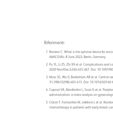
Riferimenti
Randon C. What is the optimal device for onco
(MACOVA); 8 June 2022; Berlin, Germany.
Pu YL, Li ZS, Zhi XX et al. Complications and c
2020 Nov/Dec;43(6):455-467. Doi: 10.1097/
Moss JG, Wu O, Bodenham AR et al. Central veno
31;398(10298):403-415. Doi: 10.1016/S0140-
Capozzi VA, Monfardini L, Sozzi G et al. Perip
administration: a meta-analysis on gynecologi
Clatot F, Fontanilles M, Lefebvre L et al. Rand
chemotherapy in patients with early breast ca