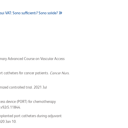
 sui VAT: Sono sufficienti? Sono solide?
linary Advanced Course on Vascular Access
rt catheters for cancer patients.
Cancer Nurs.
ized controlled trial. 2021 Jul
access device (PORT) for chemotherapy
.v92i5.11844.
 implanted port catheters during adjuvant
020 Jan 10.