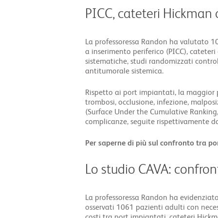
PICC, cateteri Hickman 
La professoressa Randon ha valutato 10 s
a inserimento periferico (PICC), cateteri
sistematiche, studi randomizzati contro
antitumorale sistemica.
Rispetto ai port impiantati, la maggior 
trombosi, occlusione, infezione, malpos
(Surface Under the Cumulative Ranking, 
complicanze, seguite rispettivamente da
Per saperne di più sul confronto tra po
Lo studio CAVA: confront
La professoressa Randon ha evidenziato
osservati 1061 pazienti adulti con neces
costi tra port impiantati, cateteri Hick