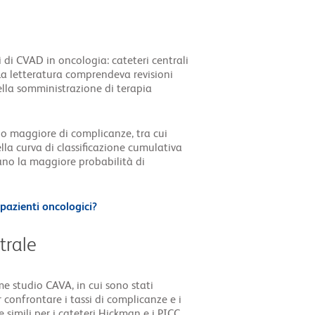
i di CVAD in oncologia: cateteri centrali
La letteratura comprendeva revisioni
ella somministrazione di terapia
hio maggiore di complicanze, tra cui
lla curva di classificazione cumulativa
ano la maggiore probabilità di
 pazienti oncologici?
trale
e studio CAVA, in cui sono stati
 confrontare i tassi di complicanze e i
 simili per i cateteri Hickman e i PICC.