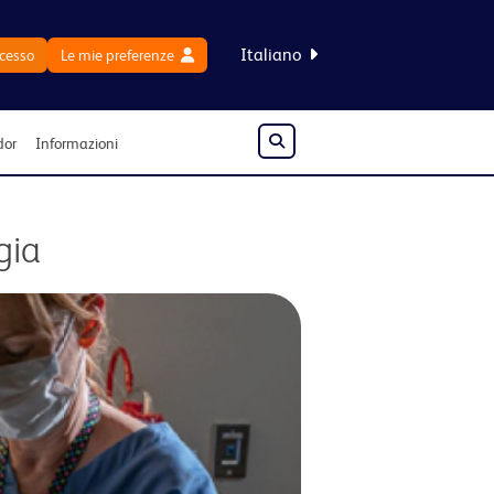
Italiano
cesso
Le mie preferenze
or
Informazioni
gia