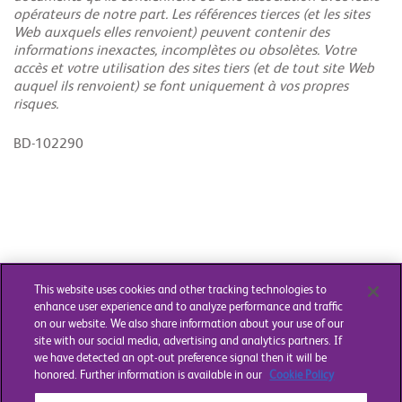
opérateurs de notre part. Les références tierces (et les sites
Web auxquels elles renvoient) peuvent contenir des
informations inexactes, incomplètes ou obsolètes. Votre
accès et votre utilisation des sites tiers (et de tout site Web
auquel ils renvoient) se font uniquement à vos propres
risques.
BD-102290
This website uses cookies and other tracking technologies to
enhance user experience and to analyze performance and traffic
on our website. We also share information about your use of our
site with our social media, advertising and analytics partners. If
we have detected an opt-out preference signal then it will be
honored. Further information is available in our
Cookie Policy