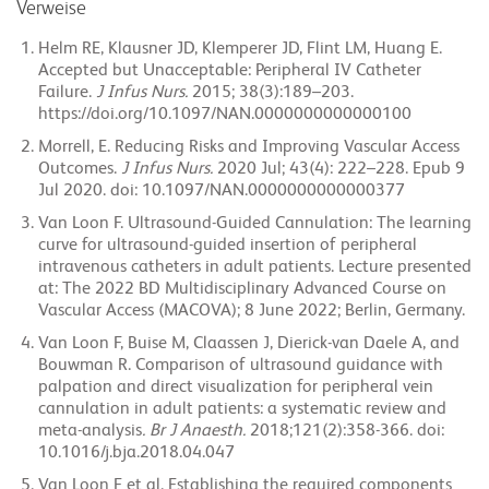
Verweise
Helm RE, Klausner JD, Klemperer JD, Flint LM, Huang E.
Accepted but Unacceptable: Peripheral IV Catheter
Failure.
J Infus Nurs.
2015; 38(3):189–203.
https://doi.org/10.1097/NAN.0000000000000100
Morrell, E. Reducing Risks and Improving Vascular Access
Outcomes.
J Infus Nurs.
2020 Jul; 43(4): 222–228. Epub 9
Jul 2020. doi: 10.1097/NAN.0000000000000377
Van Loon F. Ultrasound-Guided Cannulation: The learning
curve for ultrasound-guided insertion of peripheral
intravenous catheters in adult patients. Lecture presented
at: The 2022 BD Multidisciplinary Advanced Course on
Vascular Access (MACOVA); 8 June 2022; Berlin, Germany.
Van Loon F, Buise M, Claassen J, Dierick-van Daele A, and
Bouwman R. Comparison of ultrasound guidance with
palpation and direct visualization for peripheral vein
cannulation in adult patients: a systematic review and
meta-analysis
. Br J Anaesth.
2018;121(2):358-366. doi:
10.1016/j.bja.2018.04.047
Van Loon F et al. Establishing the required components