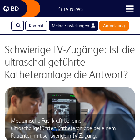
IV NEWS
Kontakt
Meine Einstellungen
Anmeldung
Schwierige IV-Zugänge: Ist die
ultraschallgeführte
Katheteranlage die Antwort?
Medizinische Fachkraft bei einer
ultraschallgeführten Katheteranlage bei einem
Patienten mit schwierigem IV-Zugang.